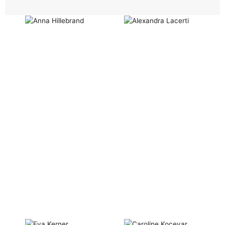
Information & Hilfe
Willkommen. Ich unterstütze Sie dabei, Informationen
zur Klinik Wollmarshöhe zu finden.
Wie kann ich Ihnen helfen?