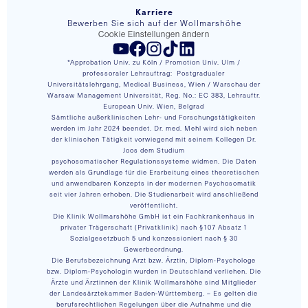
Karriere
Bewerben Sie sich auf der Wollmarshöhe
Cookie Einstellungen ändern
Folgen Sie uns auf YouTube
Folgen Sie uns auf Facebook
Folgen Sie uns auf Instagram
Folgen Sie uns auf TikTok
Folgen Sie uns auf LinkedIn
*Approbation Univ. zu Köln / Promotion Univ. Ulm /
professoraler Lehrauftrag: Postgradualer
Universitätslehrgang, Medical Business, Wien / Warschau der
Warsaw Management Universität, Reg. No.: EC 383, Lehrauftr.
European Univ. Wien, Belgrad
Sämtliche außerklinischen Lehr- und Forschungstätigkeiten
werden im Jahr 2024 beendet. Dr. med. Mehl wird sich neben
der klinischen Tätigkeit vorwiegend mit seinem Kollegen Dr.
Joos dem Studium
psychosomatischer Regulationssysteme widmen. Die Daten
werden als Grundlage für die Erarbeitung eines theoretischen
und anwendbaren Konzepts in der modernen Psychosomatik
seit vier Jahren erhoben. Die Studienarbeit wird anschließend
veröffentlicht.
Die Klinik Wollmarshöhe GmbH ist ein Fachkrankenhaus in
privater Trägerschaft (Privatklinik) nach §107 Absatz 1
Sozialgesetzbuch 5 und konzessioniert nach § 30
Gewerbeordnung.
Die Berufsbezeichnung Arzt bzw. Ärztin, Diplom-Psychologe
bzw. Diplom-Psychologin wurden in Deutschland verliehen. Die
Ärzte und Ärztinnen der Klinik Wollmarshöhe sind Mitglieder
der Landesärztekammer Baden-Württemberg. – Es gelten die
berufsrechtlichen Regelungen über die Aufnahme und die